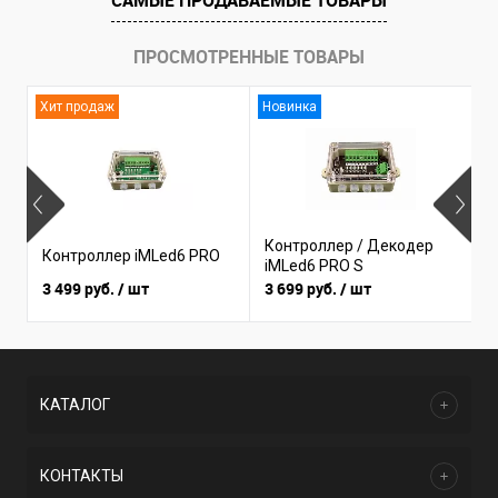
САМЫЕ ПРОДАВАЕМЫЕ ТОВАРЫ
ПРОСМОТРЕННЫЕ ТОВАРЫ
Хит продаж
Новинка
Контроллер / Декодер
Контроллер iMLed6 PRO
К
iMLed6 PRO S
3 499 руб.
/ шт
3 699 руб.
/ шт
1
КАТАЛОГ
КОНТАКТЫ