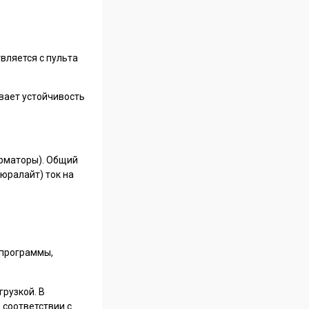
вляется с пульта
ивает устойчивость
орматоры). Общий
юралайт) ток на
 программы,
рузкой. В
 соответствии с