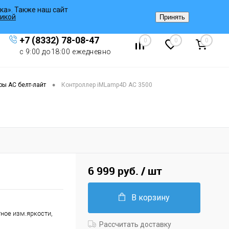
ка». Также наш сайт
Вход
/
Регистрация
икой
Принять
+7 (8332) 78-08-47
0
0
0
с 9:00 до18:00 ежедневно
•
ры AC белт-лайт
Контроллер iMLamp4D AC 3500
6 999 руб.
/ шт
В корзину
тное изм.яркости,
Рассчитать доставку