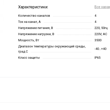
Характеристики:
Все хара
Количество каналов
4
Ток на канал, А
4
Напряжение питания, В
220, 50гц
Напряжение нагрузки, В
220V, AC
Мощность, Вт
3500
Диапазон температуры окружающей среды,
-40…+40
град.С
Класс защиты
IP65