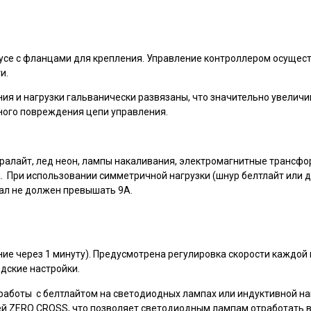
е с фланцами для крепления. Управление контроллером осущест
и.
ения и нагрузки гальванически развязаны, что значительно увелич
ного повреждения цепи управления.
юралайт, лед неон, лампы накаливания, электромагнитные трансф
 При использовании симметричной нагрузки (шнур белтлайт или д
нал не должен превышать 9А.
ие через 1 минуту). Предусмотрена регулировка скорости каждой
одские настройки.
работы с белтлайтом на светодиодных лампах или индуктивной наг
й ZERO CROSS, что позволяет светодиодным лампам отработать в