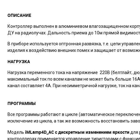
ОПИСАНИЕ
Контроллер выполнен в алюминиевом влагозащищенном корпус
ДУ на радиолучах. Дальность приема до 10м прямой видимост
В приборе используется оптронная развязка, т.е. цепи управл
изделия к воздействию внешних помех и защищает от возмож
НАГРУЗКА
Нагрузка переменного тока на напряжение 220В (белтлайт, д
максимальный ток по всем каналам не может быть больше 16А.
канал составляет 4А. При несимметричной нагрузке, ток на ка
ПРОГРАММЫ
Все программы работают в цикле (автоматическое переключен
исключение из цикла, а так же возможность восстановить зав
iMLamp4D_AC с д
искретным изменением яркости
Модель
для 
контроллерах применяется управление тиристорами с функцие