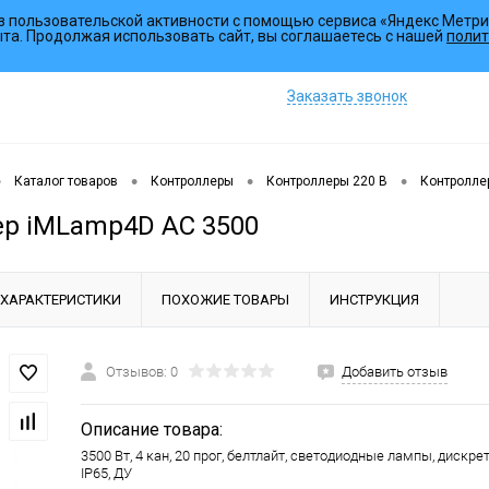
з пользовательской активности с помощью сервиса «Яндекс Метри
Коллекции
Услуги
ыта. Продолжая использовать сайт, вы соглашаетесь с нашей
полит
Заказать звонок
•
•
•
•
Каталог товаров
Контроллеры
Контроллеры 220 В
Контролле
р iMLamp4D AC 3500
ХАРАКТЕРИСТИКИ
ПОХОЖИЕ ТОВАРЫ
ИНСТРУКЦИЯ
Отзывов: 0
Добавить отзыв
Описание товара:
3500 Вт, 4 кан, 20 прог, белтлайт, светодиодные лампы, дискре
IP65, ДУ